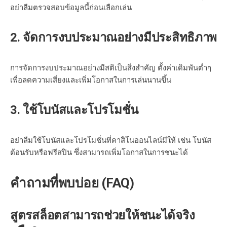
อย่าลืมตรวจสอบข้อมูลนี้ก่อนเลือกเล่น
2. จัดการงบประมาณอย่างมีประสิทธิภาพ
การจัดการงบประมาณอย่างมีสติเป็นสิ่งสำคัญ ตั้งค่าเดิมพันต่ำๆ
เพื่อลดความเสี่ยงและเพิ่มโอกาสในการเล่นนานขึ้น
3. ใช้โบนัสและโปรโมชั่น
อย่าลืมใช้โบนัสและโปรโมชั่นที่คาสิโนออนไลน์มีให้ เช่น โบนัส
ต้อนรับหรือฟรีสปิน ซึ่งสามารถเพิ่มโอกาสในการชนะได้
คำถามที่พบบ่อย (FAQ)
สูตรสล็อตสามารถช่วยให้ชนะได้จริง