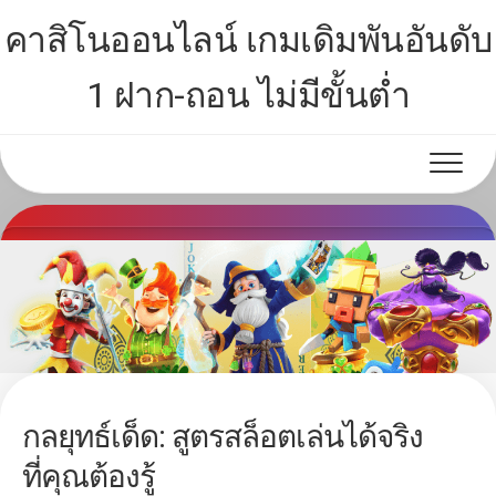
Skip
คาสิโนออนไลน์ เกมเดิมพันอันดับ
to
content
1 ฝาก-ถอน ไม่มีขั้นต่ำ
กลยุทธ์เด็ด: สูตรสล็อตเล่นได้จริง
ที่คุณต้องรู้