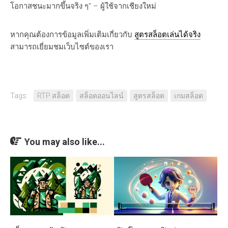
โอกาสชนะมากขึ้นจริง ๆ” – ผู้ใช้จากเชียงใหม่
หากคุณต้องการข้อมูลเพิ่มเติมเกี่ยวกับ
สูตรสล็อตเล่นได้จริง
สามารถเยี่ยมชมเว็บไซต์ของเรา
Tags:
RTP สล็อต
สล็อตออนไลน์
สูตรสล็อต
เกมสล็อต
You may also like...