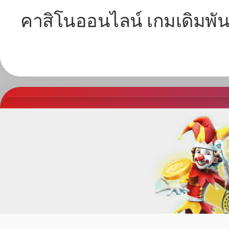
Skip
คาสิโนออนไลน์ เกมเดิมพันอ
to
content