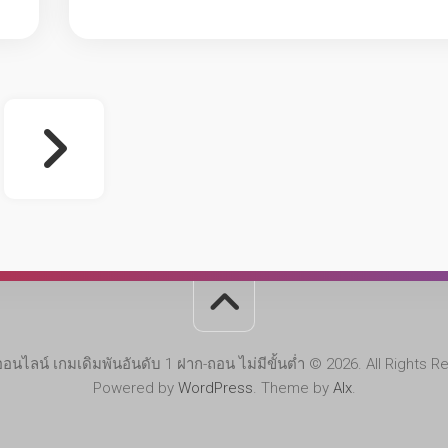
อนไลน์ เกมเดิมพันอันดับ 1 ฝาก-ถอน ไม่มีขั้นต่ำ © 2026. All Rights R
Powered by
WordPress
. Theme by
Alx
.