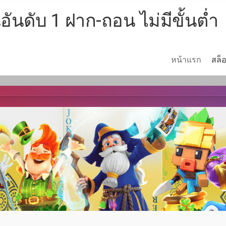
ันดับ 1 ฝาก-ถอน ไม่มีขั้นต่ำ
หน้าแรก
สล็
S
L