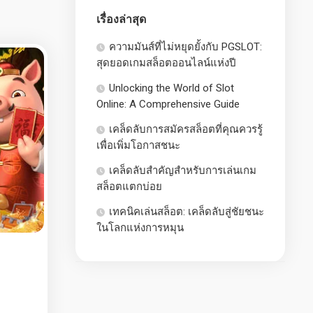
เรื่องล่าสุด
ความมันส์ที่ไม่หยุดยั้งกับ PGSLOT:
สุดยอดเกมสล็อตออนไลน์แห่งปี
Unlocking the World of Slot
Online: A Comprehensive Guide
เคล็ดลับการสมัครสล็อตที่คุณควรรู้
เพื่อเพิ่มโอกาสชนะ
เคล็ดลับสำคัญสำหรับการเล่นเกม
สล็อตแตกบ่อย
เทคนิคเล่นสล็อต: เคล็ดลับสู่ชัยชนะ
ในโลกแห่งการหมุน