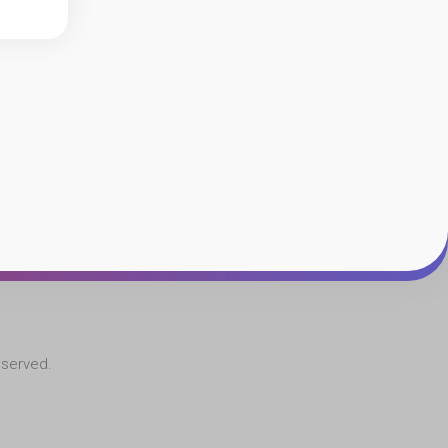
eserved.