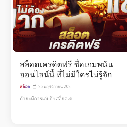
สล็อตเครดิตฟรี ชื่อเกมพนัน
ออนไลน์นี้ ที่ไม่มีใครไม่รู้จัก
สล็อต
26 พฤศจิกายน 2021
ถ้าจะมีการเอ่ยถึง สล็อตเค...