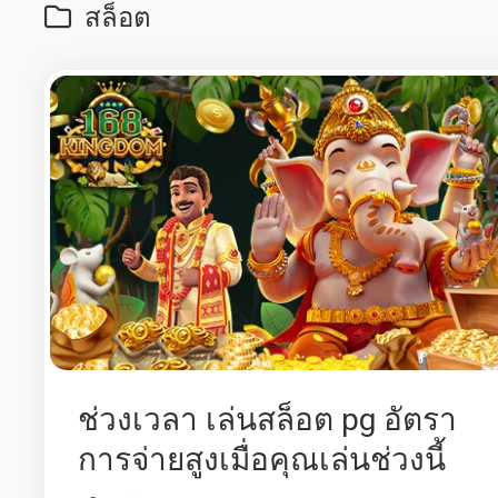
สล็อต
ช่วงเวลา เล่นสล็อต pg อัตรา
การจ่ายสูงเมื่อคุณเล่นช่วงนี้