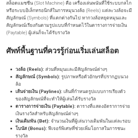
สล็อตแมชชีน (Slot Machine) คือ เครื่องเล่นพนันที่ใช้ระบบกลไก
หรือระบบอิเล็กทรอนิกส์ในการหมุนวงล้อ (Reels) แต่ละวงล้อจะมี
สัญลักษณ์ (Symbols) ที่แตกต่างกันไป หากวงล้อหยุดหมุนและ
สัญลักษณ์เรียงกันตามรูปแบบที่กำหนดไว้ในตารางการจ่ายเงิน
(Paytable) ผู้เล่นก็จะได้รับรางวัล
ศัพท์พื้นฐานที่ควรรู้ก่อนเริ่มเล่นสล็อต
วงล้อ (Reels):
ส่วนที่หมุนและมีสัญลักษณ์ต่างๆ
สัญลักษณ์ (Symbols):
รูปภาพหรือตัวอักษรที่ปรากฏบนวง
ล้อ
เส้นจ่ายเงิน (Paylines):
เส้นที่กำหนดรูปแบบการเรียงตัว
ของสัญลักษณ์ที่จะทำให้ผู้เล่นได้รับรางวัล
ตารางการจ่ายเงิน (Paytable):
ตารางที่แสดงอัตราการจ่าย
เงินรางวัลสำหรับสัญลักษณ์ต่างๆ
เงินเดิมพัน (Bet):
จำนวนเงินที่ผู้เล่นวางเดิมพันในแต่ละรอบ
โบนัส (Bonus):
ฟีเจอร์พิเศษที่ช่วยเพิ่มโอกาสในการชนะ
รางวัล