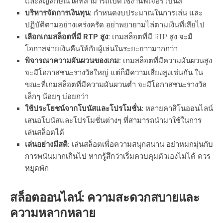
และสัญลักษณ์ใดที่สามารถเปิดใช้งานฟีเจอร์โบนัส
บริหารจัดการเงินทุน:
กำหนดงบประมาณในการเล่น และ
ปฏิบัติตามอย่างเคร่งครัด อย่าพยายามไล่ตามเงินที่เสียไป
เลือกเกมสล็อตที่มี RTP สูง:
เกมสล็อตที่มี RTP สูง จะมี
โอกาสจ่ายเงินคืนให้กับผู้เล่นในระยะยาวมากกว่า
พิจารณาความผันผวนของเกม:
เกมสล็อตที่มีความผันผวนสูง
จะมีโอกาสชนะรางวัลใหญ่ แต่ก็มีความเสี่ยงสูงเช่นกัน ใน
ขณะที่เกมสล็อตที่มีความผันผวนต่ำ จะมีโอกาสชนะรางวัล
เล็กๆ น้อยๆ บ่อยกว่า
ใช้ประโยชน์จากโบนัสและโปรโมชั่น:
หลายคาสิโนออนไลน์
เสนอโบนัสและโปรโมชั่นต่างๆ ที่สามารถนำมาใช้ในการ
เล่นสล็อตได้
เล่นอย่างมีสติ:
เล่นสล็อตเพื่อความสนุกสนาน อย่าหมกมุ่นกับ
การพนันมากเกินไป หากรู้สึกว่าเริ่มควบคุมตัวเองไม่ได้ ควร
หยุดพัก
สล็อตออนไลน์: ความสะดวกสบายและ
ความหลากหลาย