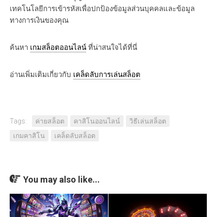
เทคโนโลยีการเข้ารหัสเพื่อปกป้องข้อมูลส่วนบุคคลและข้อมูล
ทางการเงินของคุณ
ค้นหา
เกมสล็อตออนไลน์
ที่น่าสนใจได้ที่นี่
อ่านเพิ่มเติมเกี่ยวกับ
เคล็ดลับการเล่นสล็อต
Tags:
ค่ายสล็อต
คาสิโนออนไลน์
วิธีเล่นสล็อต
เกมคาสิโน
เคล็ดลับสล็อต
You may also like...