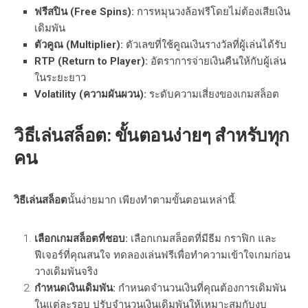
ฟรีสปิน (Free Spins):
การหมุนวงล้อฟรีโดยไม่ต้องเสียเงิน
เดิมพัน
ตัวคูณ (Multiplier):
ตัวเลขที่ใช้คูณเงินรางวัลที่ผู้เล่นได้รับ
RTP (Return to Player):
อัตราการจ่ายเงินคืนให้กับผู้เล่น
ในระยะยาว
Volatility (ความผันผวน):
ระดับความเสี่ยงของเกมสล็อต
วิธีเล่นสล็อต: ขั้นตอนง่ายๆ สำหรับทุก
คน
วิธีเล่นสล็อต
นั้นง่ายมาก เพียงทำตามขั้นตอนเหล่านี้:
เลือกเกมสล็อตที่ชอบ:
เลือกเกมสล็อตที่มีธีม กราฟิก และ
ฟีเจอร์ที่คุณสนใจ ทดลองเล่นฟรีเพื่อทำความเข้าใจเกมก่อน
วางเดิมพันจริง
กำหนดเงินเดิมพัน:
กำหนดจำนวนเงินที่คุณต้องการเดิมพัน
ในแต่ละรอบ ปรับจำนวนเงินเดิมพันให้เหมาะสมกับงบ