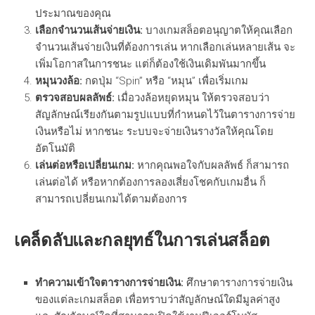
ประมาณของคุณ
เลือกจำนวนเส้นจ่ายเงิน:
บางเกมสล็อตอนุญาตให้คุณเลือก
จำนวนเส้นจ่ายเงินที่ต้องการเล่น หากเลือกเล่นหลายเส้น จะ
เพิ่มโอกาสในการชนะ แต่ก็ต้องใช้เงินเดิมพันมากขึ้น
หมุนวงล้อ:
กดปุ่ม “Spin” หรือ “หมุน” เพื่อเริ่มเกม
ตรวจสอบผลลัพธ์:
เมื่อวงล้อหยุดหมุน ให้ตรวจสอบว่า
สัญลักษณ์เรียงกันตามรูปแบบที่กำหนดไว้ในตารางการจ่าย
เงินหรือไม่ หากชนะ ระบบจะจ่ายเงินรางวัลให้คุณโดย
อัตโนมัติ
เล่นต่อหรือเปลี่ยนเกม:
หากคุณพอใจกับผลลัพธ์ ก็สามารถ
เล่นต่อได้ หรือหากต้องการลองเสี่ยงโชคกับเกมอื่น ก็
สามารถเปลี่ยนเกมได้ตามต้องการ
เคล็ดลับและกลยุทธ์ในการเล่นสล็อต
ทำความเข้าใจตารางการจ่ายเงิน:
ศึกษาตารางการจ่ายเงิน
ของแต่ละเกมสล็อต เพื่อทราบว่าสัญลักษณ์ใดมีมูลค่าสูง