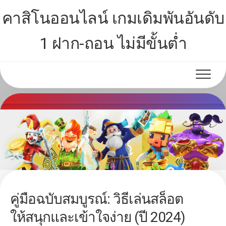
Skip
คาสิโนออนไลน์ เกมเดิมพันอันดับ
to
content
1 ฝาก-ถอน ไม่มีขั้นต่ำ
คู่มือฉบับสมบูรณ์: วิธีเล่นสล็อต
ให้สนุกและเข้าใจง่าย (ปี 2024)