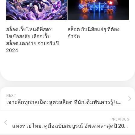
สล็อต กับนิสัยแย่ๆ ที่ต้อง
สล็อตเว็บไหนดีที่สุด?
กำจัด
ไขข้อสงสัย เลือกเว็บ
สล็อตแตกง่าย จ่ายจริง ปี
2024
NEXT
เจาะลึกทุกกลเม็ด: สูตรสล็อต ที่นักเดิมพันควรรู้! เพิ่มโอกาสทำกำไรจริง
PREVIOUS
แทงหวยไทย: คู่มือฉบับสมบูรณ์ อัพเดทล่าสุดปี 2024