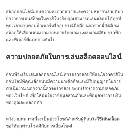
สล็อตออนไลน์มอบความสะดวกสบายและความหลากหลายที่มา
กกว่าการเล่นสล็อตในคาสิโนจริง คุณสามารถเล่นสล็อตได้ทุกที่
ทุกเวลาผ่านคอมพิวเตอร์หรืออุปกรณ์มือถือ นอกจากนี้ยังมีเกม
สล็อตให้เลือกเล่นมากมายหลายร้อยเกม แต่ละเกมมีธีม กราฟิก
และฟีเจอร์ที่แตกต่างกันไป
ความปลอดภัยในการเล่นสล็อตออนไลน์
ก่อนที่จะเริ่มเล่นสล็อตออนไลน์ ควรตรวจสอบให้แน่ใจว่าคาสิโน
ออนไลน์ที่คุณเลือกนั้นมีความน่าเชื่อถือและมีใบอนุญาตในการ
ดำเนินงาน นอกจากนี้ควรตรวจสอบระบบรักษาความปลอดภัย
ของเว็บไซต์ เพื่อให้มั่นใจว่าข้อมูลส่วนตัวและข้อมูลทางการเงิน
ของคุณจะปลอดภัย
หวังว่าบทความนี้จะเป็นประโยชน์สำหรับผู้ที่สนใจ
วิธีเล่นสล็อต
ขอให้ทุกท่านโชคดีกับการเสี่ยงโชค!