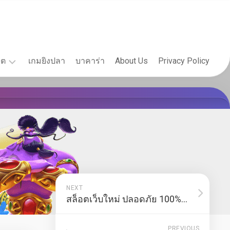
อต
เกมยิงปลา
บาคาร่า
About Us
Privacy Policy
PGSLOT
SLOTXO
UPERSLOT
IVE22
AMBKING
NEXT
สล็อตเว็บใหม่ ปลอดภัย 100% เล่นง่าย ได้เงินจริง สมัคร RPG168 วันนี้!
PREVIOUS