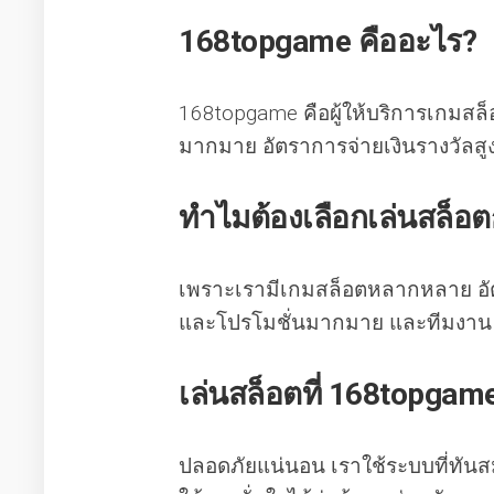
168topgame คืออะไร?
168topgame คือผู้ให้บริการเกมสล็อ
มากมาย อัตราการจ่ายเงินรางวัลสู
ทำไมต้องเลือกเล่นสล็อ
เพราะเรามีเกมสล็อตหลากหลาย อัตร
และโปรโมชั่นมากมาย และทีมงาน 
เล่นสล็อตที่ 168topgam
ปลอดภัยแน่นอน เราใช้ระบบที่ทันส