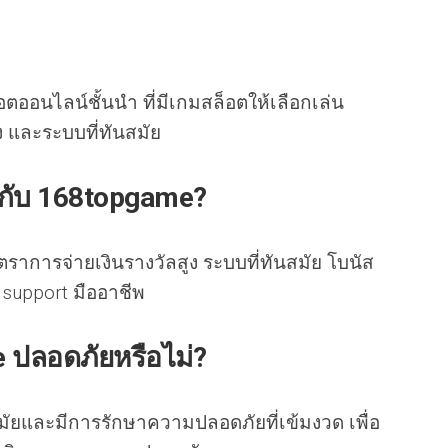
ตออนไลน์ชั้นนำ ที่มีเกมสล็อตให้เลือกเล่น
ง และระบบที่ทันสมัย
ตกับ 168topgame?
าการจ่ายเงินรางวัลสูง ระบบที่ทันสมัย โบนัส
support มืออาชีพ
e ปลอดภัยหรือไม่?
มัยและมีการรักษาความปลอดภัยที่เข้มงวด เพื่อ