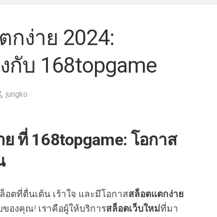
แตกง่าย 2024:
งกับ 168topgame
jungko
่าย ที่ 168topgame: โอกาส
น
ตที่ตื่นเต้น เร้าใจ และมีโอกาส
สล็อตแตกง่าย
องคุณ! เราคือผู้ให้บริการ
สล็อตเว็บใหม่
ที่มา