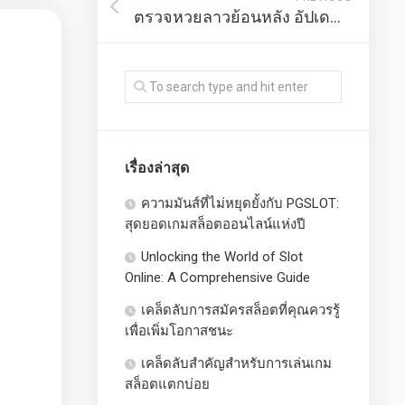
ตรวจหวยลาวย้อนหลัง อัปเดตหวยลาวออกวันนี้ สด เช็กล่าสุดที่นี่!
เรื่องล่าสุด
ความมันส์ที่ไม่หยุดยั้งกับ PGSLOT:
สุดยอดเกมสล็อตออนไลน์แห่งปี
Unlocking the World of Slot
Online: A Comprehensive Guide
เคล็ดลับการสมัครสล็อตที่คุณควรรู้
เพื่อเพิ่มโอกาสชนะ
เคล็ดลับสำคัญสำหรับการเล่นเกม
สล็อตแตกบ่อย