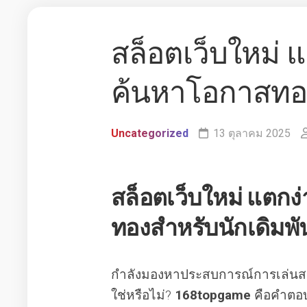
สล็อตเว็บใหม่ 
ค้นหาโอกาสทอ
Uncategorized
13 ตุลาคม 2025
สล็อตเว็บใหม่ แตกง
ทองสำหรับนักเดิมพั
กำลังมองหาประสบการณ์การเล่นสล็อ
ใช่หรือไม่?
168topgame
คือคำตอบข