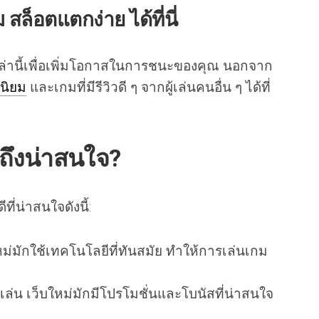
ล็อตแตกง่าย ได้ที่นี่
หล่านี้เพื่อเพิ่มโอกาสในการชนะของคุณ นอกจาก
นิยม
และเกมที่มีรีวิวดี ๆ จากผู้เล่นคนอื่น ๆ ได้ที่
 ถึงน่าสนใจ?
ที่น่าสนใจดังนี้:
ม่มักใช้เทคโนโลยีที่ทันสมัย ทำให้การเล่นเกม
ผู้เล่น เว็บใหม่มักมีโปรโมชั่นและโบนัสที่น่าสนใจ