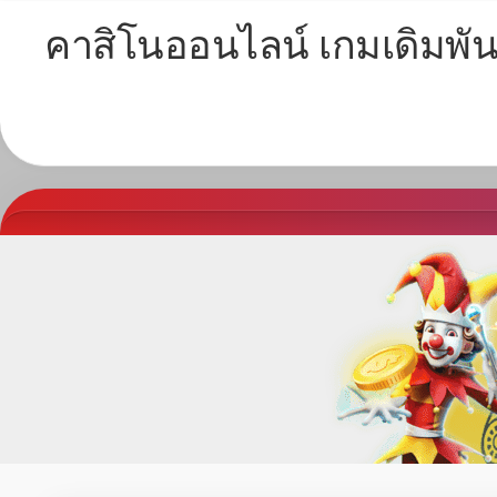
Skip
คาสิโนออนไลน์ เกมเดิมพันอ
to
content