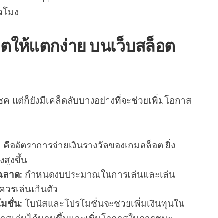
วโมง
อตให้แตกง่าย บนเว็บสล็อต
ชค แต่ก็ยังมีเคล็ดลับบางอย่างที่จะช่วยเพิ่มโอกาส
คืออัตราการจ่ายเงินรางวัลของเกมสล็อต ยิ่ง
สูงขึ้น
ฉลาด:
กำหนดงบประมาณในการเล่นและเล่น
วรเล่นเกินตัว
ชั่น:
โบนัสและโปรโมชั่นจะช่วยเพิ่มเงินทุนใน