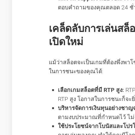
ตอบคำถามของคุณตลอด 24 ชั่
เคล็ดลับการเล่นสล็
เปิดใหม่
แม้ว่าสล็อตจะเป็นเกมที่ต้องพึ่งพาโ
ในการชนะของคุณได้:
เลือกเกมสล็อตที่มี RTP สูง:
RTP 
RTP สูง โอกาสในการชนะก็จะยิ่ง
บริหารจัดการเงินทุนอย่างชาญ
ตามงบประมาณที่กำหนดไว้ ไม่ค
ใช้ประโยชน์จากโบนัสและโปรโม