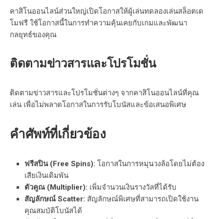
คาสิโนออนไลน์ส่วนใหญ่เปิดโอกาสให้ผู้เล่นทดลองเล่นสล็อตเด
โมฟรี ใช้โอกาสนี้ในการทำความคุ้นเคยกับเกมและพัฒนา
กลยุทธ์ของคุณ
ติดตามข่าวสารและโปรโมชั่น
ติดตามข่าวสารและโปรโมชั่นต่างๆ จากคาสิโนออนไลน์ที่คุณ
เล่น เพื่อไม่พลาดโอกาสในการรับโบนัสและข้อเสนอพิเศษ
คำศัพท์ที่เกี่ยวข้อง
ฟรีสปิน (Free Spins):
โอกาสในการหมุนวงล้อโดยไม่ต้อง
เสียเงินเดิมพัน
ตัวคูณ (Multiplier):
เพิ่มจำนวนเงินรางวัลที่ได้รับ
สัญลักษณ์ Scatter:
สัญลักษณ์พิเศษที่สามารถเปิดใช้งาน
คุณสมบัติโบนัสได้