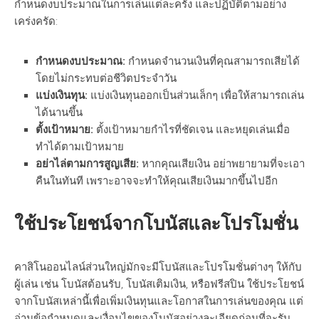
กำหนดงบประมาณในการเล่นแต่ละครั้ง และปฏิบัติตามอย่าง
เคร่งครัด:
กำหนดงบประมาณ:
กำหนดจำนวนเงินที่คุณสามารถเสียได้
โดยไม่กระทบต่อชีวิตประจำวัน
แบ่งเงินทุน:
แบ่งเงินทุนออกเป็นส่วนเล็กๆ เพื่อให้สามารถเล่น
ได้นานขึ้น
ตั้งเป้าหมาย:
ตั้งเป้าหมายกำไรที่ชัดเจน และหยุดเล่นเมื่อ
ทำได้ตามเป้าหมาย
อย่าไล่ตามการสูญเสีย:
หากคุณเสียเงิน อย่าพยายามที่จะเอา
คืนในทันที เพราะอาจจะทำให้คุณเสียเงินมากขึ้นไปอีก
ใช้ประโยชน์จากโบนัสและโปรโมชั่น
คาสิโนออนไลน์ส่วนใหญ่มักจะมีโบนัสและโปรโมชั่นต่างๆ ให้กับ
ผู้เล่น เช่น โบนัสต้อนรับ, โบนัสเติมเงิน, หรือฟรีสปิน ใช้ประโยชน์
จากโบนัสเหล่านี้เพื่อเพิ่มเงินทุนและโอกาสในการเล่นของคุณ แต่
อ่านข้อกำหนดและเงื่อนไขของโบนัสอย่างละเอียดก่อนที่จะรับ