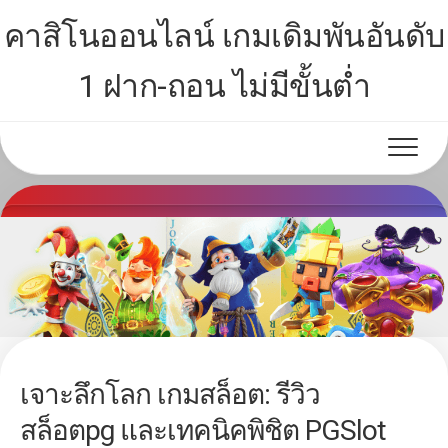
Skip
คาสิโนออนไลน์ เกมเดิมพันอันดับ
to
content
1 ฝาก-ถอน ไม่มีขั้นต่ำ
เจาะลึกโลก เกมสล็อต: รีวิว
สล็อตpg และเทคนิคพิชิต PGSlot