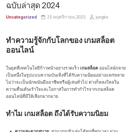
ฉบับล่าสุด 2024
Uncategorized
25 พฤศจิกายน 2025
jungko
ทำความรู้จักกับโลกของ เกมสล็อต
ออนไลน์
ในยุคที่เทคโนโลยีก้าวหน้าอย่างรวดเร็ว
เกมสล็อต
ออนไลน์กลาย
เป็นหนึ่งในรูปแบบความบันเทิงที่ได้รับความนิยมอย่างแพร่หลาย
ไม่ว่าจะเป็นนักพนันมืออาชีพหรือผู้เล่นทั่วไป ต่างก็หลงใหลใน
ความตื่นเต้นเร้าใจและโอกาสในการทำกำไรจากเกมสล็อต
ออนไลน์ที่มีให้เลือกมากมาย
ทำไม เกมสล็อต ถึงได้รับความนิยม
ความสะดวกสบาย:
สามารถเข้าเล่นได้ทุกที่ทุกเวลา ผ่าน