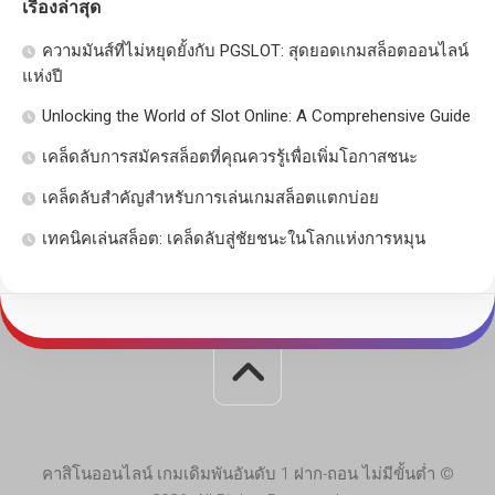
เรื่องล่าสุด
ความมันส์ที่ไม่หยุดยั้งกับ PGSLOT: สุดยอดเกมสล็อตออนไลน์
แห่งปี
Unlocking the World of Slot Online: A Comprehensive Guide
เคล็ดลับการสมัครสล็อตที่คุณควรรู้เพื่อเพิ่มโอกาสชนะ
เคล็ดลับสำคัญสำหรับการเล่นเกมสล็อตแตกบ่อย
เทคนิคเล่นสล็อต: เคล็ดลับสู่ชัยชนะในโลกแห่งการหมุน
คาสิโนออนไลน์ เกมเดิมพันอันดับ 1 ฝาก-ถอน ไม่มีขั้นต่ำ ©