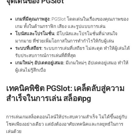
จุดเด่นของ PGSlot
เกมที่มีคุณภาพสูง:
PGSlot โดดเด่นในเรื่องของคุณภาพของ
เกม ทั้งในด้านกราฟิก เสียง และรูปแบบการเล่น
โบนัสและโปรโมชั่น:
มีโบนัสและโปรโมชั่นที่น่าสนใจ
มากมาย ที่ช่วยเพิ่มโอกาสในการทำกำไรให้กับผู้เล่น
ระบบที่เสถียร:
ระบบการเล่นที่เสถียร ไม่สะดุด ทำให้ผู้เล่นได้
รับประสบการณ์การเล่นที่ดีที่สุด
เกมใหม่ๆ อัปเดตอยู่เสมอ:
มีเกมใหม่ๆ อัปเดตอยู่เสมอ ทำให้
ผู้เล่นไม่รู้สึกเบื่อ
เทคนิคพิชิต PGSlot: เคล็ดลับสู่ความ
สำเร็จในการเล่น สล็อตpg
การเล่นเกมสล็อตออนไลน์ให้ประสบความสำเร็จ ไม่ได้ขึ้นอยู่กับ
โชคเพียงอย่างเดียว แต่ยังต้องอาศัยเทคนิคและกลยุทธ์ในการ
เล่นด้วย