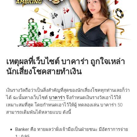
เหตุผลที่เว็บไซต์ บาคาร่า ถูกใจเหล่า
นักเสี่ยงโชคสายทำเงิน
เงินรางวัลถือว่าเป็นสิ่งสำคัญที่สุดของนักเสี่ยงโชคทุกท่านเลยก็ว่า
ได้ ฉะนั้นทางเว็บไซต์
บาคาร่า
จึงกำหนดเงินรางวัลเอาไว้ให้
เหมาะสมที่สุด โดยกำหนดเอาไว้ให้ผู้
ทดลองเล่น บาคาร่า 50
สามารถเดิมพันได้หลายแบบ ดังนี้
Banker คือ ทายผลว่าฝั่งเจ้ามือเป็นฝ่ายชนะ มีอัตราการจ่าย
1 : 0.95