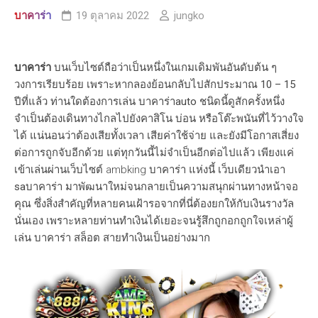
บาคาร่า
19 ตุลาคม 2022
jungko
บาคาร่า
บนเว็บไซต์ถือว่าเป็นหนึ่งในเกมเดิมพันอันดับต้น ๆ
วงการเรียบร้อย เพราะหากลองย้อนกลับไปสักประมาณ 10 – 15
ปีที่แล้ว ท่านใดต้องการเล่น
บาคาร่าauto
ชนิดนี้ดูสักครั้งหนึ่ง
จำเป็นต้องเดินทางไกลไปยังคาสิโน บ่อน หรือโต๊ะพนันที่ไว้วางใจ
ได้ แน่นอนว่าต้องเสียทั้งเวลา เสียค่าใช้จ่าย และยังมีโอกาสเสี่ยง
ต่อการถูกจับอีกด้วย แต่ทุกวันนี้ไม่จำเป็นอีกต่อไปแล้ว เพียงแค่
เข้าเล่นผ่านเว็บไซต์
ambking บาคาร่า
แห่งนี้ เว็บเดียวนำเอา
saบาคาร่า
มาพัฒนาใหม่จนกลายเป็นความสนุกผ่านทางหน้าจอ
คุณ ซึ่งสิ่งสำคัญที่หลายคนเฝ้ารอจากที่นี่ต้องยกให้กับเงินรางวัล
นั่นเอง เพราะหลายท่านทำเงินได้เยอะจนรู้สึกถูกอกถูกใจเหล่าผู้
เล่น
บาคาร่า สล็อต
สายทำเงินเป็นอย่างมาก