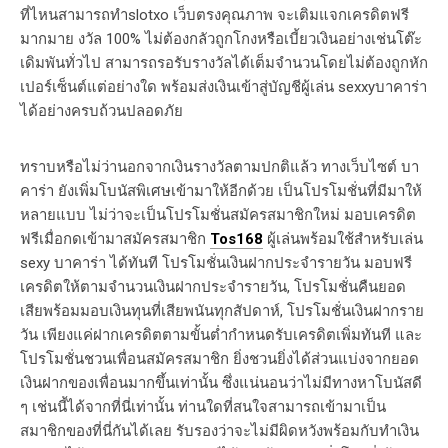
ที่ไหนสามารถทำslotxo เว็บตรงคุณภาพ จะเติมแจกเครดิตฟรี
มากมาย
งวัล 100% ไม่ต้องกลัวถูกโกงหรือเบี้ยวเงินอย่างเช่นโต๊ะ
เดิมพันทั่วไป สามารถรอรับรางวัลได้เต็มจำนวนโดยไม่ต้องถูกหัก
เปอร์เซ็นต์แต่อย่างใด พร้อมส่งเงินเข้าสู่บัญชีผู้เล่น
sexxyบาคาร่า
ได้อย่างครบถ้วนปลอดภัย
ทราบหรือไม่ว่านอกจากเงินรางวัลตามปกติแล้ว ทางเว็บไซต์
บา
คาร่า
ยังเพิ่มโบนัสพิเศษเข้ามาให้อีกด้วย เป็นโปรโมชั่นที่มีมาให้
หลายแบบ ไม่ว่าจะเป็นโปรโมชั่นสมัครสมาชิกใหม่ มอบเครดิต
ฟรีเมื่อกดเข้ามาสมัครสมาชิก
Tos168
ผู้เล่นพร้อมใช้สำหรับเล่น
sexy บาคาร่า
ได้ทันที โปรโมชั่นเงินฝากประจำรายวัน มอบฟรี
เครดิตให้ตามจำนวนเงินฝากประจำรายวัน, โปรโมชั่นคืนยอด
เสียพร้อมมอบเงินทุนที่เสียพนันทุกสัปดาห์, โปรโมชั่นเงินฝากราย
วัน เพียงแค่ฝากเครดิตตามขั้นต่ำกำหนดรับเครดิตเพิ่มทันที และ
โปรโมชั่นชวนเพื่อนสมัครสมาชิก ยิ่งชวนยิ่งได้ส่วนแบ่งจากยอด
เงินฝากของเพื่อนมากขึ้นเท่านั้น ซึ่งแน่นอนว่าไม่มีทางหาโบนัสดี
ๆ เช่นนี้ได้จากที่นี่เท่านั้น ท่านใดที่สนใจสามารถเข้ามาเป็น
สมาชิกของที่นี่กันได้เลย รับรองว่าจะไม่มีผิดหวังพร้อมกับทำเงิน