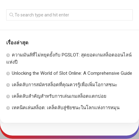
เรื่องล่าสุด
ความมันส์ที่ไม่หยุดยั้งกับ PGSLOT: สุดยอดเกมสล็อตออนไลน์
แห่งปี
Unlocking the World of Slot Online: A Comprehensive Guide
เคล็ดลับการสมัครสล็อตที่คุณควรรู้เพื่อเพิ่มโอกาสชนะ
เคล็ดลับสำคัญสำหรับการเล่นเกมสล็อตแตกบ่อย
เทคนิคเล่นสล็อต: เคล็ดลับสู่ชัยชนะในโลกแห่งการหมุน