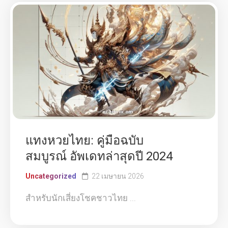
แทงหวยไทย: คู่มือฉบับ
สมบูรณ์ อัพเดทล่าสุดปี 2024
Uncategorized
22 เมษายน 2026
สำหรับนักเสี่ยงโชคชาวไทย ...