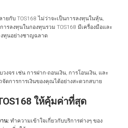
ยกับ TOS168 ไม่ว่าจะเป็นการลงทุนในหุ้น,
อการลงทุนในกองทุนรวม TOS168 มีเครื่องมือและ
ใจลงทุนอย่างชาญฉลาด
รบวงจร เช่น การฝาก-ถอนเงิน, การโอนเงิน, และ
ถจัดการการเงินของคุณได้อย่างสะดวกสบาย
OS168 ให้คุ้มค่าที่สุด
งาน:
ทำความเข้าใจเกี่ยวกับบริการต่างๆ ของ