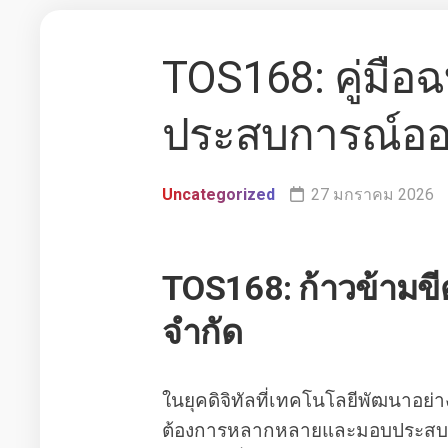
TOS168: คู่มือฉ
ประสบการณ์ออนไ
Uncategorized
27 มกราคม 2026
TOS168: ก้าวข้ามขีด
จำกัด
ในยุคดิจิทัลที่เทคโนโลยีพัฒนาอย
ต้องการหลากหลายและมอบประสบการ