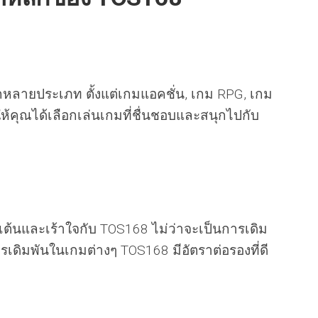
ายประเภท ตั้งแต่เกมแอคชั่น, เกม RPG, เกม
้คุณได้เลือกเล่นเกมที่ชื่นชอบและสนุกไปกับ
นเต้นและเร้าใจกับ TOS168 ไม่ว่าจะเป็นการเดิม
รเดิมพันในเกมต่างๆ TOS168 มีอัตราต่อรองที่ดี