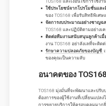
TOS168 และเงื่อนไขการใช้งานก
ใช้ประโยชน์จากโปรโมชั่นและสิ
ของ TOS168 เพื่อรับสิทธิพิเศ
จัดการงบประมาณอย่างชาญฉล
TOS168 และปฏิบัติตามอย่างเคร
ติดต่อทีมงานสนับสนุนลูกค้าเมื่
งาน TOS168 อย่าลังเลที่จะติดต
รักษาความปลอดภัยของบัญชี:
เ
ของคุณเป็นความลับ
อนาคตของ TOS16
TOS168 มุ่งมั่นที่จะพัฒนาและปรับป
ต้องการของผู้ใช้งานที่เปลี่ยนแปล
การขยายบริการให้ครอบคลุมมากยิ่