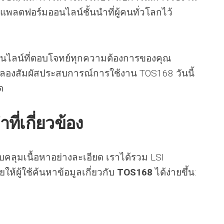
ป็นแพลตฟอร์มออนไลน์ชั้นนำที่ผู้คนทั่วโลกไว้
ไลน์ที่ตอบโจทย์ทุกความต้องการของคุณ
 ลองสัมผัสประสบการณ์การใช้งาน TOS168 วันนี้
ด
ี่เกี่ยวข้อง
บคลุมเนื้อหาอย่างละเอียด เราได้รวม LSI
ยให้ผู้ใช้ค้นหาข้อมูลเกี่ยวกับ
TOS168
ได้ง่ายขึ้น: